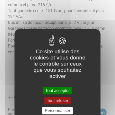
enfants et plus : 216 €/an
Tarif garderie seule : 151 €/an, pour 2 enfants et plus :
191 €/an
Bus utilisé de façon exceptionnelle : 2 € par jour
Garderie utilisée de façon exceptionnelle : 1 € la demi-
heure.
Forfait annuel pour garderie périscolaire est de 15 €
Pour toute information supplémentaire, vous pouvez
Ce site utilise des
contacter le secrétariat de mairie.
cookies et vous donne
le contrôle sur ceux
que vous souhaitez
activer
Tout accepter
Retour à l'accueil
Tout refuser
Partagez
Personnaliser
sur :