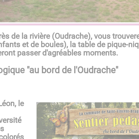
rès de la rivière (Oudrache), vous trouvere
fants et de boules), la table de pique-ni
ront passer d'agréables moments.
ogique
"au bord de l'Oudrache"
Léon, le
versité
es
colorés