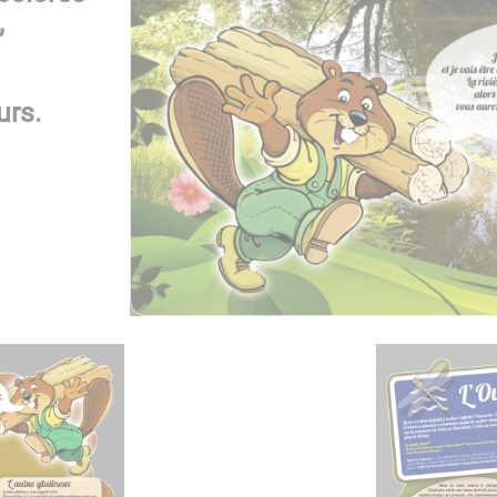
,
urs.