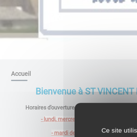
Accueil
Bienvenue à ST VINCEN
Horaires d'ouverture du secrétariat de mairie 
communale :
-
lu
ndi, mercredi, jeudi et vendredi de 
Ce site util
- mardi de 8h30 à 12h30 et de 13h3