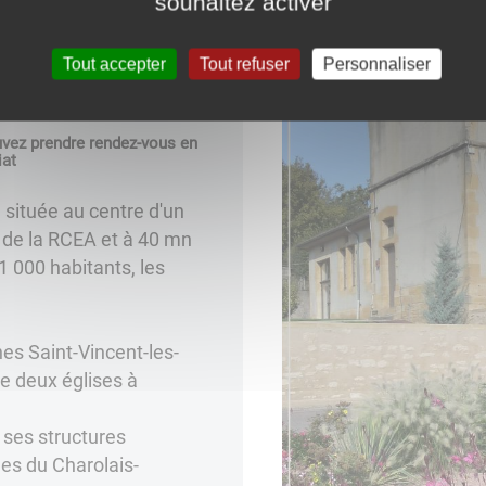
souhaitez activer
Tout accepter
Tout refuser
Personnaliser
gny.fr
ez prendre rendez-vous en
iat
située au centre d'un
s de la RCEA et à 40 mn
 000 habitants, les
s Saint-Vincent-les-
de deux églises à
 ses structures
nes du Charolais-