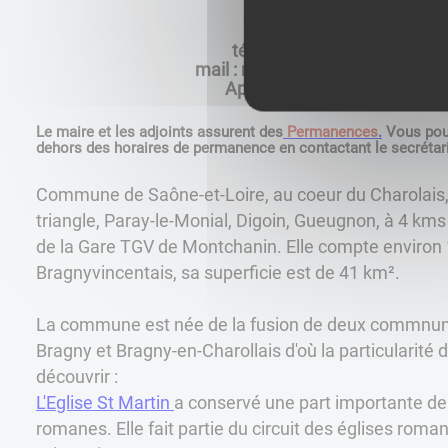
téléphone : 03 85 70 40 82
​​​​​​​ mail : mairie@saint-vincent-bra
​​​​​​​Application Panneau Pocket
Le maire et les adjoints assurent des
Permanences
.
Vous pouv
dehors des horaires de permanence en contactant le secrétar
Commune de Saône-et-Loire, au coeur du Charolais, 
triangle, Paray-le-Monial, Digoin, Gueugnon, à 4 km
de la Gare TGV de Montchanin. Elle compte environ 1
Bragnyvincentais, sa superficie est de 41 km².
La commune est née de la fusion de deux commnune
Bragny et Bragny-en-Charollais d'où la particularité 
découvrir :
L'​​​​​​​Eglise St Martin
a conservé une part importante de
romanes. Elle fait partie du circuit des églises roma